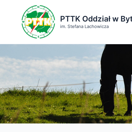
Przejdź
do
PTTK Oddział w By
treści
im. Stefana Lachowicza