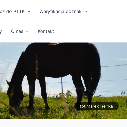
cz do PTTK
Weryfikacja odznak
y
O nas
Kontakt
fot.Marek Renka