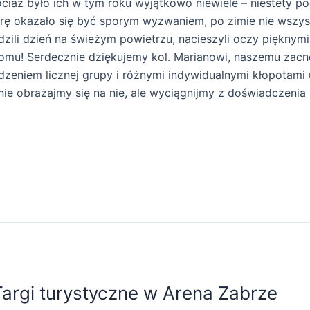
ociaż było ich w tym roku wyjątkowo niewiele – niestety p
órę okazało się być sporym wyzwaniem, po zimie nie wszys
dzili dzień na świeżym powietrzu, nacieszyli oczy pięknymi
 domu! Serdecznie dziękujemy kol. Marianowi, naszemu zac
dzeniem licznej grupy i różnymi indywidualnymi kłopotami
nie obrażajmy się na nie, ale wyciągnijmy z doświadczenia
argi turystyczne w Arena Zabrze