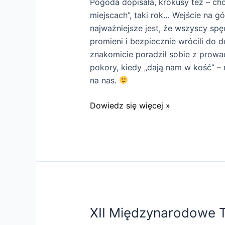
Pogoda dopisała, krokusy też – ch
miejscach”, taki rok… Wejście na g
najważniejsze jest, że wszyscy spę
promieni i bezpiecznie wrócili do
znakomicie poradził sobie z prowa
pokory, kiedy „dają nam w kość” – 
na nas.
Wycieczka
Dowiedz się więcej »
na
Halę
Krupową
za
nami!
XII Międzynarodowe T