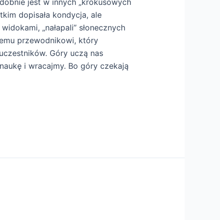
odobnie jest w innych „krokusowych
tkim dopisała kondycja, ale
 widokami, „nałapali” słonecznych
nemu przewodnikowi, który
 uczestników. Góry uczą nas
 naukę i wracajmy. Bo góry czekają