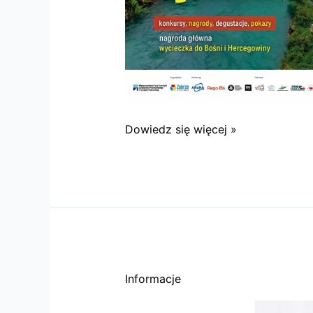
XII
Dowiedz się więcej »
Międzynarodowe
Targi
turystyczne
w
Arena
Zabrze
Informacje