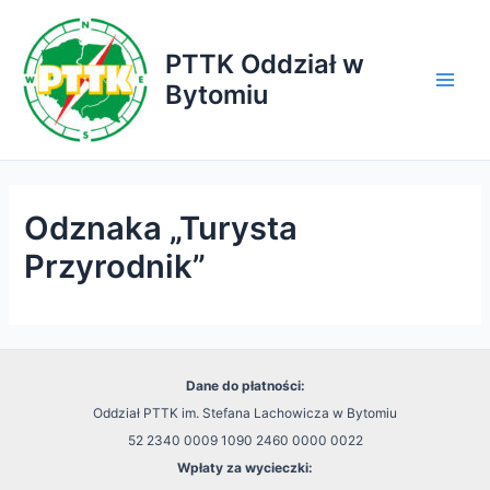
Przejdź
do
PTTK Oddział w
treści
Bytomiu
Main
Men
Odznaka „Turysta
Przyrodnik”
Dane do płatności:
Oddział PTTK im. Stefana Lachowicza w Bytomiu
52 2340 0009 1090 2460 0000 0022
Wpłaty za wycieczki: