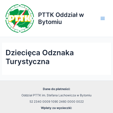
Przejdź
do
PTTK Oddział w
treści
Bytomiu
Main
Men
Dziecięca Odznaka
Turystyczna
Dane do płatności:
Oddział PTTK im. Stefana Lachowicza w Bytomiu
52 2340 0009 1090 2460 0000 0022
Wpłaty za wycieczki: