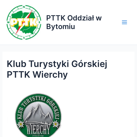
Przejdź
do
PTTK Oddział w
treści
Bytomiu
Main
Men
Klub Turystyki Górskiej
PTTK Wierchy