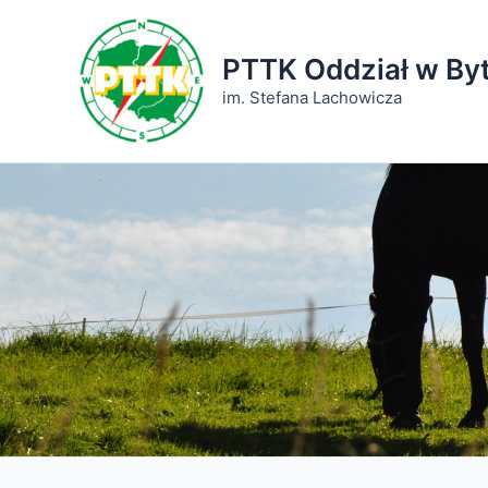
Przejdź
do
PTTK Oddział w By
treści
im. Stefana Lachowicza