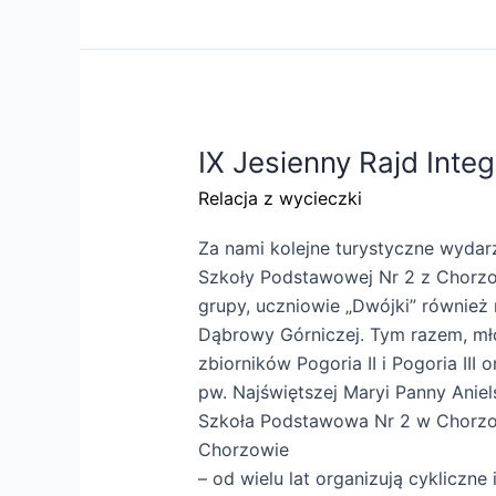
IX Jesienny Rajd Integ
Relacja z wycieczki
Za nami kolejne turystyczne wydarz
Szkoły Podstawowej Nr 2 z Chorzo
grupy, uczniowie „Dwójki” również 
Dąbrowy Górniczej. Tym razem, mło
zbiorników Pogoria II i Pogoria III
pw. Najświętszej Maryi Panny Aniels
Szkoła Podstawowa Nr 2 w Chorzo
Chorzowie
– od wielu lat organizują cykliczn