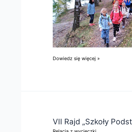
IX
Dowiedz się więcej »
Jesienny
Rajd
Integracyjny
„Dwójki”
VII Rajd „Szkoły Pod
Relacja z wycieczki