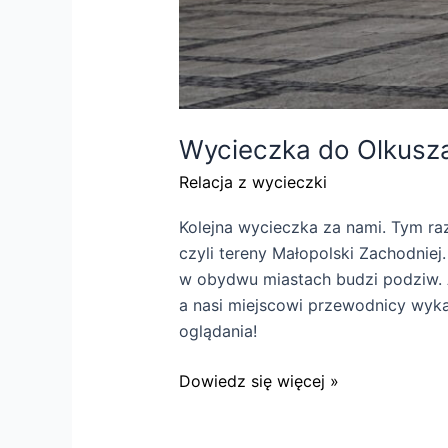
Wycieczka do Olkusz
Relacja z wycieczki
Kolejna wycieczka za nami. Tym ra
czyli tereny Małopolski Zachodnie
w obydwu miastach budzi podziw. A
a nasi miejscowi przewodnicy wyka
oglądania!
Wycieczka
Dowiedz się więcej »
do
Olkusza