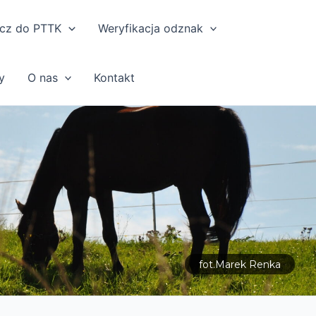
cz do PTTK
Weryfikacja odznak
y
O nas
Kontakt
fot.Marek Renka