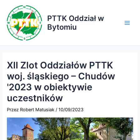
Przejdź
do
PTTK Oddział w
treści
Bytomiu
Main
Men
XII Zlot Oddziałów PTTK
woj. śląskiego – Chudów
'2023 w obiektywie
uczestników
Przez
Robert Matusiak
/
10/09/2023