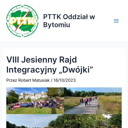
Przejdź
do
PTTK Oddział w
treści
Bytomiu
Main
Men
VIII Jesienny Rajd
Integracyjny „Dwójki”
Przez
Robert Matusiak
/
16/10/2023