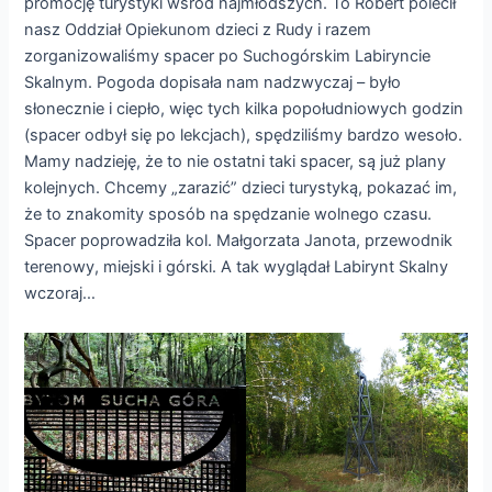
promocję turystyki wśród najmłodszych. To Robert polecił
nasz Oddział Opiekunom dzieci z Rudy i razem
zorganizowaliśmy spacer po Suchogórskim Labiryncie
Skalnym. Pogoda dopisała nam nadzwyczaj – było
słonecznie i ciepło, więc tych kilka popołudniowych godzin
(spacer odbył się po lekcjach), spędziliśmy bardzo wesoło.
Mamy nadzieję, że to nie ostatni taki spacer, są już plany
kolejnych. Chcemy „zarazić” dzieci turystyką, pokazać im,
że to znakomity sposób na spędzanie wolnego czasu.
Spacer poprowadziła kol. Małgorzata Janota, przewodnik
terenowy, miejski i górski. A tak wyglądał Labirynt Skalny
wczoraj…