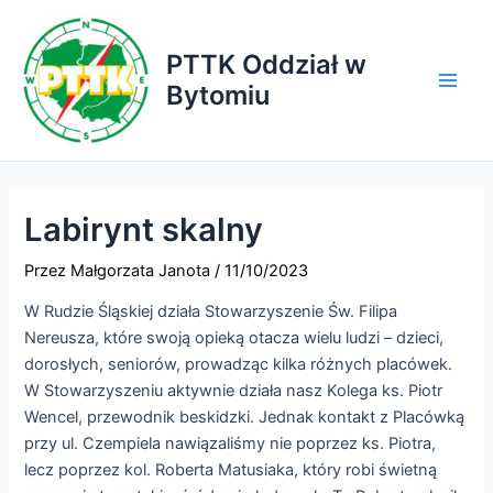
Przejdź
do
PTTK Oddział w
treści
Bytomiu
Main
Men
Labirynt skalny
Przez
Małgorzata Janota
/
11/10/2023
W Rudzie Śląskiej działa Stowarzyszenie Św. Filipa
Nereusza, które swoją opieką otacza wielu ludzi – dzieci,
dorosłych, seniorów, prowadząc kilka różnych placówek.
W Stowarzyszeniu aktywnie działa nasz Kolega ks. Piotr
Wencel, przewodnik beskidzki. Jednak kontakt z Placówką
przy ul. Czempiela nawiązaliśmy nie poprzez ks. Piotra,
lecz poprzez kol. Roberta Matusiaka, który robi świetną