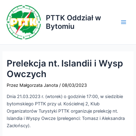
Przejdź
do
PTTK Oddział w
treści
Bytomiu
Main
Men
Prelekcja nt. Islandii i Wysp
Owczych
Przez
Małgorzata Janota
/
08/03/2023
Dnia 21.03.2023 r. (wtorek) o godzinie 17:00, w siedzibie
bytomskiego PTTK przy ul. Kościelnej 2, Klub
Organizatorów Turystyki PTTK organizuje prelekcję nt.
Islandia i Wyspy Owcze (prelegenci: Tomasz i Aleksandra
Zacłońscy).