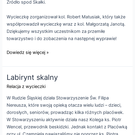
Źródło spod Skałki.
Wycieczkę zorganizował kol. Robert Matusiak, który także
współprowadził wycieczkę wraz z kol. Małgorzatą Janotą.
Dziękujemy wszystkim uczestnikom za przemiłe
towarzystwo i do zobaczenia na następnej wyprawie!
Szlak
Dowiedz się więcej »
Warowni
Jurajskich,
cz.9
Labirynt skalny
Relacja z wycieczki
W Rudzie Śląskiej działa Stowarzyszenie Św. Filipa
Nereusza, które swoją opieką otacza wielu ludzi – dzieci,
dorosłych, seniorów, prowadząc kilka różnych placówek.
W Stowarzyszeniu aktywnie działa nasz Kolega ks. Piotr
Wencel, przewodnik beskidzki. Jednak kontakt z Placówką
przy ul. Czempiela nawiązaliśmy nie poprzez ks. Piotra,