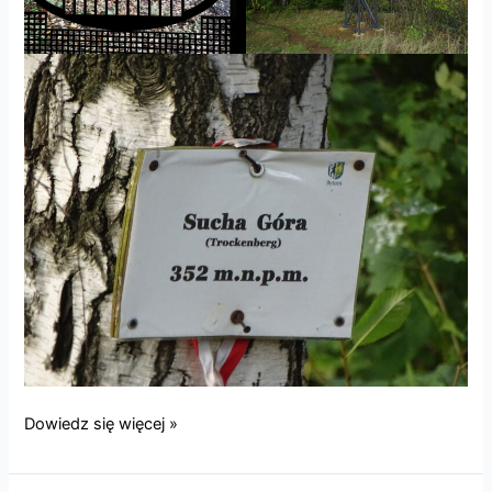
Labirynt
Dowiedz się więcej »
skalny