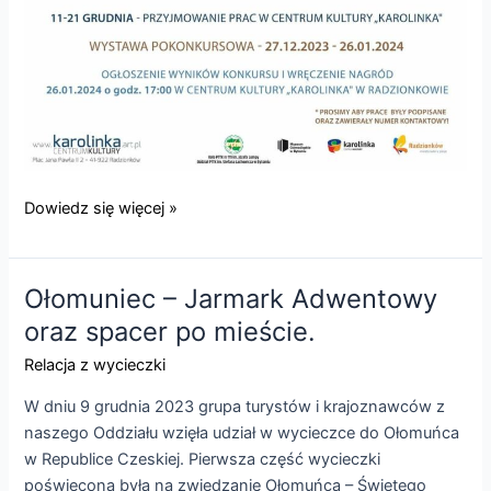
39
Dowiedz się więcej »
Konkurs
Szopek
Śląskich
Ołomuniec – Jarmark Adwentowy
w
oraz spacer po mieście.
Radzionkowie
Relacja z wycieczki
W dniu 9 grudnia 2023 grupa turystów i krajoznawców z
naszego Oddziału wzięła udział w wycieczce do Ołomuńca
w Republice Czeskiej. Pierwsza część wycieczki
poświęcona była na zwiedzanie Ołomuńca – Świętego