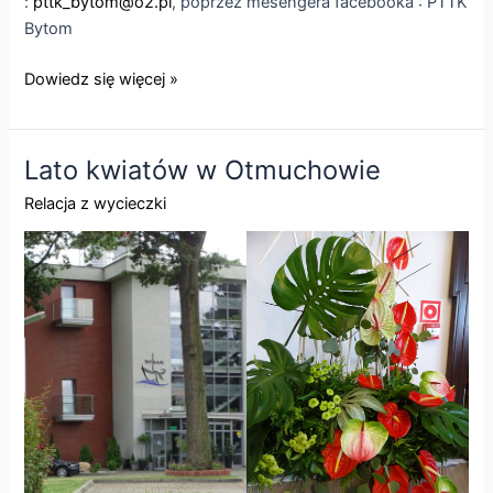
:
pttk_bytom@o2.pl
, poprzez mesengera facebooka : PTTK
Bytom
Dni
Dowiedz się więcej »
turystyki
w
Bytomiu
Lato kwiatów w Otmuchowie
Relacja z wycieczki