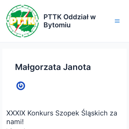
Przejdź
do
PTTK Oddział w
treści
Bytomiu
Main
Men
Małgorzata Janota
XXXIX Konkurs Szopek Śląskich za
nami!