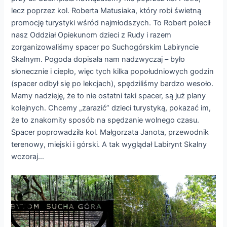
lecz poprzez kol. Roberta Matusiaka, który robi świetną
promocję turystyki wśród najmłodszych. To Robert polecił
nasz Oddział Opiekunom dzieci z Rudy i razem
zorganizowaliśmy spacer po Suchogórskim Labiryncie
Skalnym. Pogoda dopisała nam nadzwyczaj – było
słonecznie i ciepło, więc tych kilka popołudniowych godzin
(spacer odbył się po lekcjach), spędziliśmy bardzo wesoło.
Mamy nadzieję, że to nie ostatni taki spacer, są już plany
kolejnych. Chcemy „zarazić” dzieci turystyką, pokazać im,
że to znakomity sposób na spędzanie wolnego czasu.
Spacer poprowadziła kol. Małgorzata Janota, przewodnik
terenowy, miejski i górski. A tak wyglądał Labirynt Skalny
wczoraj…