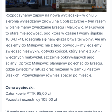
Rozpoczynamy zapisy na nową wycieczkę – w dniu 5
sierpnia wyjeżdżamy znowu na Opolszczyznę – tym razem
w planie mamy zwiedzanie Brzegu i Małujowic. Małujowice
to stara miejscowość, pod którą w czasie I wojny śląskiej,
10.04.1741, rozegrała się największa bitwa tej wojny. Ale my
jedziemy do Małujowic nie z tego powodu – my jedziemy
zwiedzać niezwykły, gotycki kościół, który słynie z XV –
wiecznych malowideł, szczelnie pokrywających jego
ściany. Oprócz Małujowic planujemy pojechać do Brzegu,
gdzie zwiedzimy ratusz oraz muzeum w zamku Piastów
Śląskich. Przewidujemy również spacer po mieście.
Cena wycieczki:
Członkowie PTTK 95,00 zł
Pozostali uczestnicy 105,00 zł
W cenie przejazd autokarem oraz opieka przewodnika na