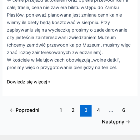
całej trasie, cena nie zawiera biletu wstępu do Zamku
Piastów, ponieważ planowana jest zmiana cennika nie
wiemy ile bilety będą kosztować w sierpniu. Przy
zapisywaniu się na wycieczkę prosimy o zadeklarowanie
czy jesteście zainteresowani zwiedzaniem Muzeum
(chcemy zamówić przewodnika po Muzeum, musimy więc
znać liczbę zainteresowanych zwiedzaniem).
W kościele w Małujowicach obowiązują „wolne datki”,
prosimy więc o przygotowanie pieniędzy na ten cel.
Zapraszamy
Dowiedz się więcej »
na
wycieczkę:
Zwiedzanie
←
Poprzedni
1
2
3
4
…
6
Brzegu
i
Następny
→
Małujowic