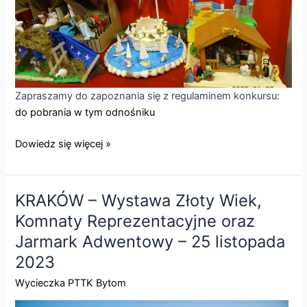
Zapraszamy do zapoznania się z regulaminem konkursu:
do pobrania w tym odnośniku
39
Dowiedz się więcej »
Konkurs
Szopek
Śląskich
KRAKÓW – Wystawa Złoty Wiek,
w
Komnaty Reprezentacyjne oraz
Radzionkowie
Jarmark Adwentowy – 25 listopada
2023
Wycieczka PTTK Bytom