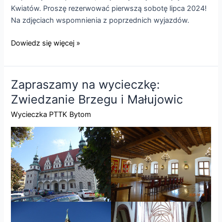
Kwiatów. Proszę rezerwować pierwszą sobotę lipca 2024!
Na zdjęciach wspomnienia z poprzednich wyjazdów.
Lato
Dowiedz się więcej »
kwiatów
w
Otmuchowie
Zapraszamy na wycieczkę:
Zwiedzanie Brzegu i Małujowic
Wycieczka PTTK Bytom