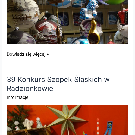
Ołomuniec
Dowiedz się więcej »
–
Jarmark
Adwentowy
39 Konkurs Szopek Śląskich w
oraz
Radzionkowie
spacer
po
Informacje
mieście.