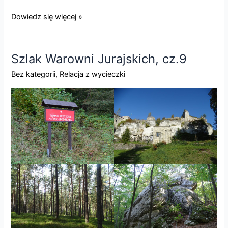
KRAKÓW
Dowiedz się więcej »
–
Wystawa
Złoty
Szlak Warowni Jurajskich, cz.9
Wiek,
Bez kategorii
,
Relacja z wycieczki
Komnaty
Reprezentacyjne
oraz
Jarmark
Adwentowy
–
25
listopada
2023