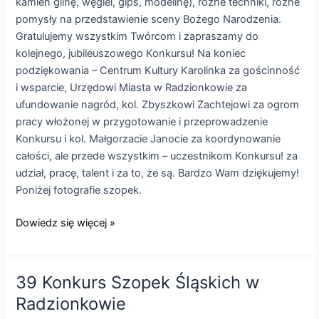
kamień glinę, węgiel, gips, modelinę), różne techniki, różne
pomysły na przedstawienie sceny Bożego Narodzenia.
Gratulujemy wszystkim Twórcom i zapraszamy do
kolejnego, jubileuszowego Konkursu! Na koniec
podziękowania – Centrum Kultury Karolinka za gościnność
i wsparcie, Urzędowi Miasta w Radzionkowie za
ufundowanie nagród, kol. Zbyszkowi Zachtejowi za ogrom
pracy włożonej w przygotowanie i przeprowadzenie
Konkursu i kol. Małgorzacie Janocie za koordynowanie
całości, ale przede wszystkim – uczestnikom Konkursu! za
udział, pracę, talent i za to, że są. Bardzo Wam dziękujemy!
Poniżej fotografie szopek.
XXXIX
Dowiedz się więcej »
Konkurs
Szopek
Śląskich
39 Konkurs Szopek Śląskich w
za
Radzionkowie
nami!