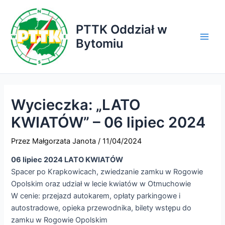
Przejdź
do
PTTK Oddział w
treści
Bytomiu
Main
Men
Wycieczka: „LATO
KWIATÓW” – 06 lipiec 2024
Przez
Małgorzata Janota
/
11/04/2024
06 lipiec 2024 LATO KWIATÓW
Spacer po Krapkowicach, zwiedzanie zamku w Rogowie
Opolskim oraz udział w lecie kwiatów w Otmuchowie
W cenie: przejazd autokarem, opłaty parkingowe i
autostradowe, opieka przewodnika, bilety wstępu do
zamku w Rogowie Opolskim