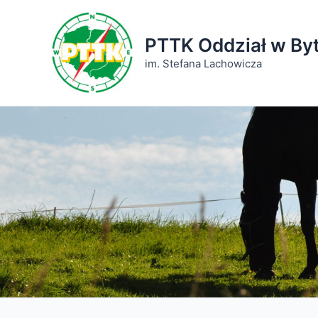
Przejdź
do
PTTK Oddział w By
treści
im. Stefana Lachowicza