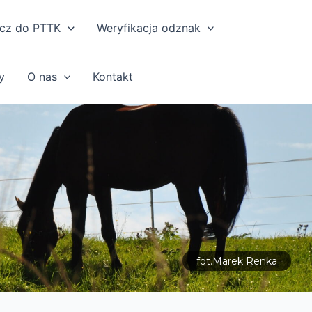
cz do PTTK
Weryfikacja odznak
y
O nas
Kontakt
fot.Marek Renka