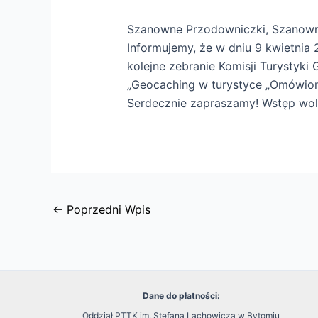
Szanowne Przodowniczki, Szanowni
Informujemy, że w dniu 9 kwietnia 2
kolejne zebranie Komisji Turystyki 
„Geocaching w turystyce „Omówion
Serdecznie zapraszamy! Wstęp wol
←
Poprzedni Wpis
Dane do płatności:
Oddział PTTK im. Stefana Lachowicza w Bytomiu