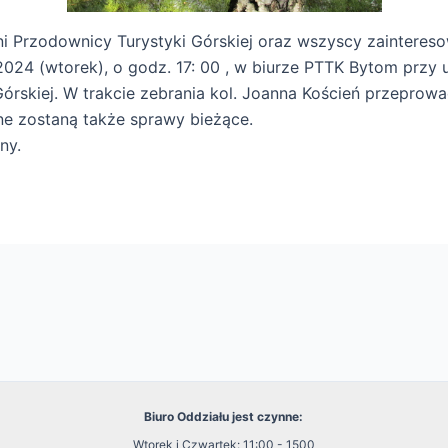
 Przodownicy Turystyki Górskiej oraz wszyscy zaintereso
024 (wtorek), o godz. 17: 00 , w biurze PTTK Bytom przy ul
Górskiej. W trakcie zebrania kol. Joanna Koścień przeprowa
e zostaną także sprawy bieżące.
ny.
Biuro Oddziału jest czynne:
Wtorek i Czwartek: 11:00 - 1500