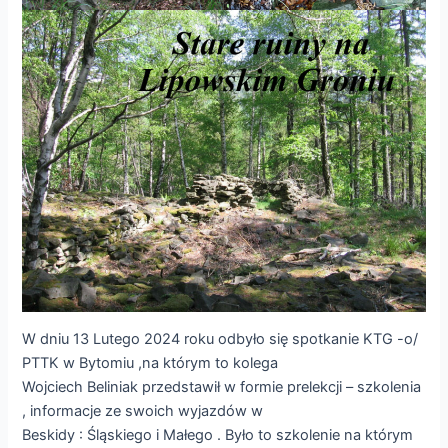
W dniu 13 Lutego 2024 roku odbyło się spotkanie KTG -o/
PTTK w Bytomiu ,na którym to kolega
Wojciech Beliniak przedstawił w formie prelekcji – szkolenia
, informacje ze swoich wyjazdów w
Beskidy : Śląskiego i Małego . Było to szkolenie na którym