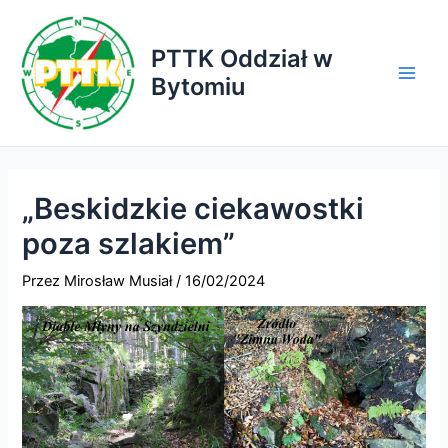
Przejdź
do
PTTK Oddział w
treści
Bytomiu
Main
Men
„Beskidzkie ciekawostki
poza szlakiem”
Przez
Mirosław Musiał
/
16/02/2024