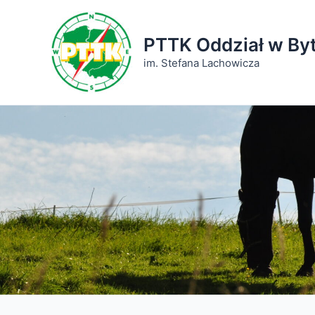
Przejdź
do
PTTK Oddział w By
treści
im. Stefana Lachowicza