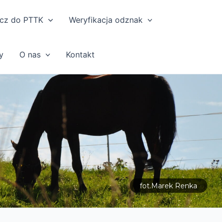
cz do PTTK
Weryfikacja odznak
y
O nas
Kontakt
fot.Marek Renka