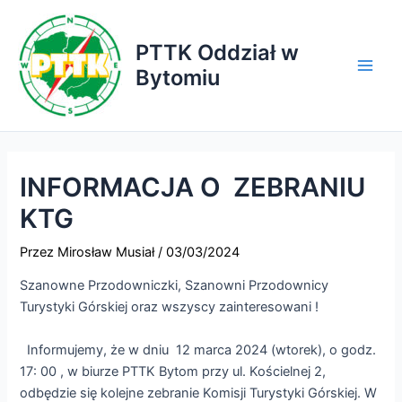
Przejdź
do
PTTK Oddział w
treści
Bytomiu
Main
Men
INFORMACJA O ZEBRANIU
KTG
Przez
Mirosław Musiał
/
03/03/2024
Szanowne Przodowniczki, Szanowni Przodownicy
Turystyki Górskiej oraz wszyscy zainteresowani !
Informujemy, że w dniu 12 marca 2024 (wtorek), o godz.
17: 00 , w biurze PTTK Bytom przy ul. Kościelnej 2,
odbędzie się kolejne zebranie Komisji Turystyki Górskiej. W