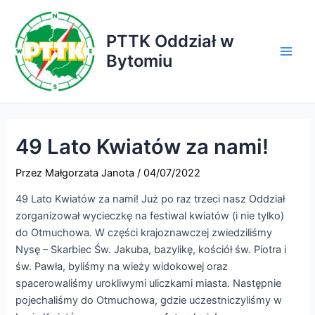
Przejdź
do
PTTK Oddział w
treści
Bytomiu
Main
Men
49 Lato Kwiatów za nami!
Przez
Małgorzata Janota
/
04/07/2022
49 Lato Kwiatów za nami! Już po raz trzeci nasz Oddział
zorganizował wycieczkę na festiwal kwiatów (i nie tylko)
do Otmuchowa. W części krajoznawczej zwiedziliśmy
Nysę – Skarbiec Św. Jakuba, bazylikę, kościół św. Piotra i
św. Pawła, byliśmy na wieży widokowej oraz
spacerowaliśmy urokliwymi uliczkami miasta. Następnie
pojechaliśmy do Otmuchowa, gdzie uczestniczyliśmy w