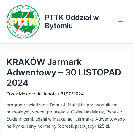
Przejdź
do
PTTK Oddział w
treści
Bytomiu
Main
Men
KRAKÓW Jarmark
Adwentowy – 30 LISTOPAD
2024
Przez
Małgorzata Janota
/
31/10/2024
program: zwiedzanie Domu J. Matejki z przewodnikiem
muzealnym, spacer po mieście, Collegium Maius, Rynek z
Sukiennicami, udział w inauguracji Jarmarku Adwentowego
na Rynku ceny:normalny (dorośli, pracujący) 125 zł.