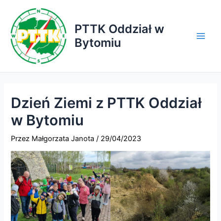
Przejdź
do
PTTK Oddział w
treści
Bytomiu
Main
Men
Dzień Ziemi z PTTK Oddział
w Bytomiu
Przez
Małgorzata Janota
/
29/04/2023