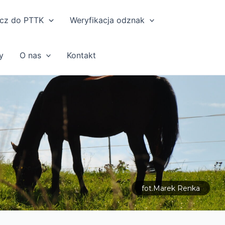
cz do PTTK
Weryfikacja odznak
y
O nas
Kontakt
fot.Marek Renka