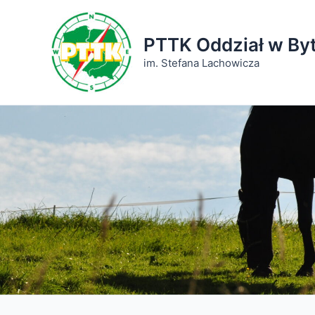
Przejdź
do
PTTK Oddział w By
treści
im. Stefana Lachowicza