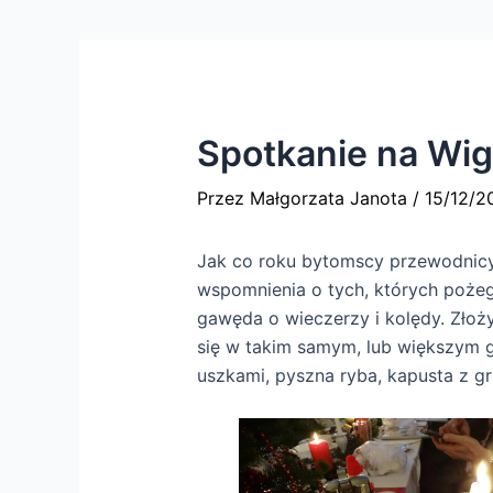
Spotkanie na Wigi
Przez
Małgorzata Janota
/
15/12/2
Jak co roku bytomscy przewodnicy s
wspomnienia o tych, których pożegn
gawęda o wieczerzy i kolędy. Złoży
się w takim samym, lub większym gr
uszkami, pyszna ryba, kapusta z gr