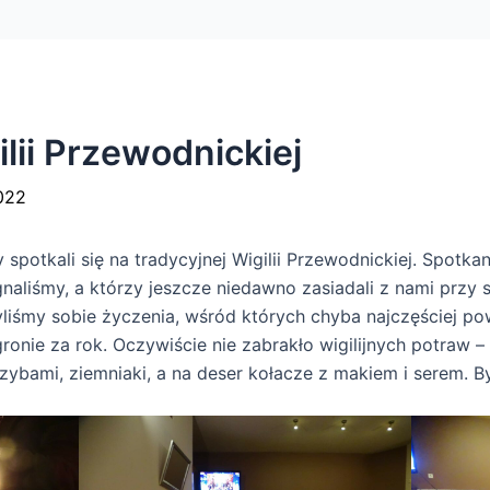
lii Przewodnickiej
022
potkali się na tradycyjnej Wigilii Przewodnickiej. Spotka
aliśmy, a którzy jeszcze niedawno zasiadali z nami przy s
liśmy sobie życzenia, wśród których chyba najczęściej pow
onie za rok. Oczywiście nie zabrakło wigilijnych potraw – 
zybami, ziemniaki, a na deser kołacze z makiem i serem. By