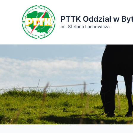
Przejdź
do
PTTK Oddział w By
treści
im. Stefana Lachowicza