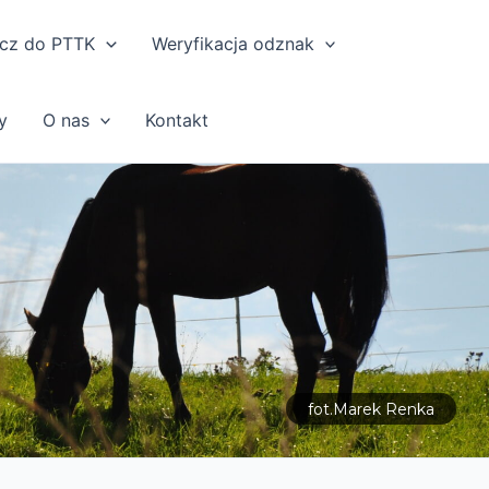
cz do PTTK
Weryfikacja odznak
y
O nas
Kontakt
fot.Marek Renka