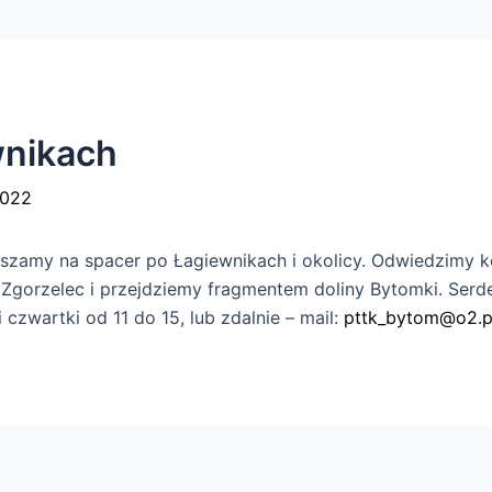
wnikach
2022
ruszamy na spacer po Łagiewnikach i okolicy. Odwiedzimy 
Zgorzelec i przejdziemy fragmentem doliny Bytomki. Serd
i czwartki od 11 do 15, lub zdalnie – mail:
pttk_bytom@o2.p