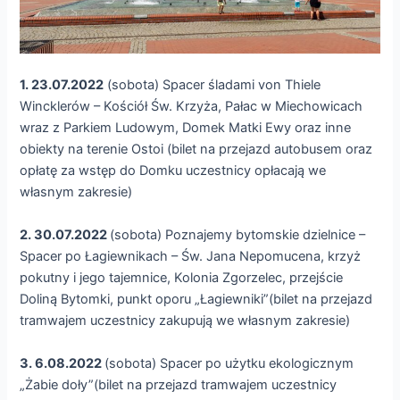
1. 23.07.2022
(sobota) Spacer śladami von Thiele
Wincklerów – Kościół Św. Krzyża, Pałac w Miechowicach
wraz z Parkiem Ludowym, Domek Matki Ewy oraz inne
obiekty na terenie Ostoi (bilet na przejazd autobusem oraz
opłatę za wstęp do Domku uczestnicy opłacają we
własnym zakresie)
2. 30.07.2022
(sobota) Poznajemy bytomskie dzielnice –
Spacer po Łagiewnikach – Św. Jana Nepomucena, krzyż
pokutny i jego tajemnice, Kolonia Zgorzelec, przejście
Doliną Bytomki, punkt oporu „Łagiewniki”(bilet na przejazd
tramwajem uczestnicy zakupują we własnym zakresie)
3. 6.08.2022
(sobota) Spacer po użytku ekologicznym
„Żabie doły”(bilet na przejazd tramwajem uczestnicy