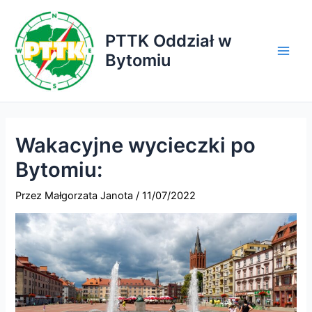
Przejdź
do
PTTK Oddział w
treści
Bytomiu
Main
Men
Wakacyjne wycieczki po
Bytomiu:
Przez
Małgorzata Janota
/
11/07/2022