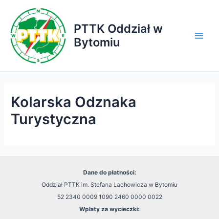
Przejdź
do
PTTK Oddział w
treści
Bytomiu
Main
Men
Kolarska Odznaka
Turystyczna
Dane do płatności:
Oddział PTTK im. Stefana Lachowicza w Bytomiu
52 2340 0009 1090 2460 0000 0022
Wpłaty za wycieczki: