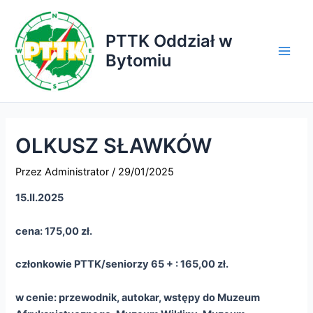
Przejdź
do
PTTK Oddział w
treści
Bytomiu
Main
Men
OLKUSZ SŁAWKÓW
Przez
Administrator
/
29/01/2025
15.II.2025
cena: 175,00 zł.
członkowie PTTK/seniorzy 65 + : 165,00 zł.
w cenie: przewodnik, autokar, wstępy do Muzeum