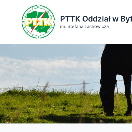
Przejdź
do
PTTK Oddział w By
treści
im. Stefana Lachowicza