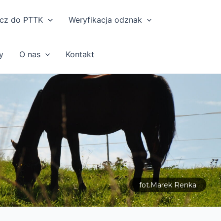
cz do PTTK
Weryfikacja odznak
y
O nas
Kontakt
fot.Marek Renka