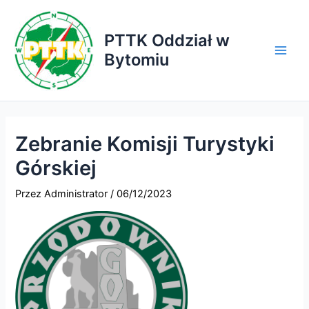
Przejdź
do
PTTK Oddział w
treści
Bytomiu
Main
Men
Zebranie Komisji Turystyki
Górskiej
Przez
Administrator
/
06/12/2023