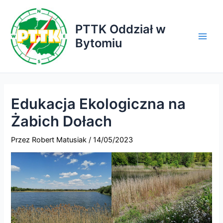
Przejdź
do
PTTK Oddział w
treści
Bytomiu
Main
Men
Edukacja Ekologiczna na
Żabich Dołach
Przez
Robert Matusiak
/
14/05/2023