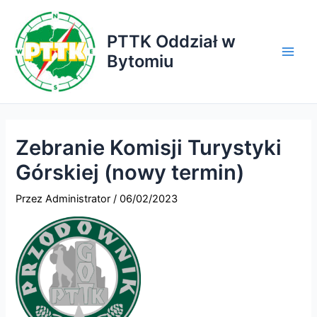
Przejdź
do
PTTK Oddział w
treści
Bytomiu
Main
Men
Zebranie Komisji Turystyki
Górskiej (nowy termin)
Przez
Administrator
/
06/02/2023